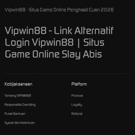
Vipwin88 - Situs Game Online Penghasil Cuan 2026
Vipwin88 - Link Alternatif
Login Vipwin88 | Situs
Game Online Slay Abis
Kebijaksanaan
Platform
Tentang VIPWIN88
Promosi
Responsible Gambling
Loyalty
Pusat Bantuan
Referral
Syarat dan Ketentuan