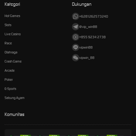
Kategori
Dukungan
Hot Games
+6281262573240
Slots
@vip_win88
Live Casino
+855 9234 2738
Race
vipwin88
Olahraga
vipwin_88
Crash Game
Arcade
Poker
E-Sports
Sabung Ayam
Komunitas