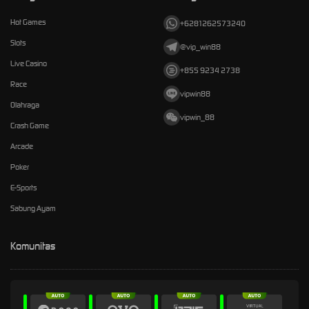
Hot Games
+6281262573240
Slots
@vip_win88
Live Casino
+855 9234 2738
Race
vipwin88
Olahraga
vipwin_88
Crash Game
Arcade
Poker
E-Sports
Sabung Ayam
Komunitas