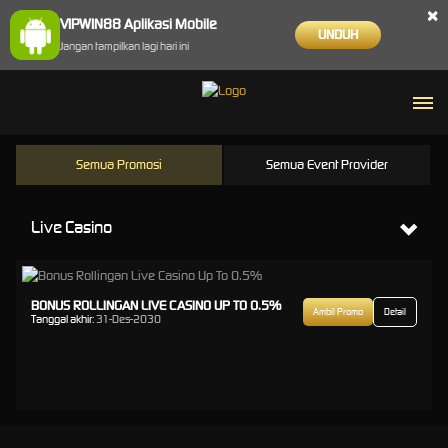
×
VIPWIN88 Aplikasi Mobile
UNDUH
Jangan tampilkan lagi hari ini
Semua Promosi
Semua Event Provider
Live Casino
BONUS ROLLINGAN LIVE CASINO UP TO 0.5%
Ambil Promo
Detail
Tanggal akhir:
31-Des-2030