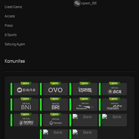
vipwin_88
Crash Game
Arcade
Poker
E-Sports
Sabung Ayam
Komunitas