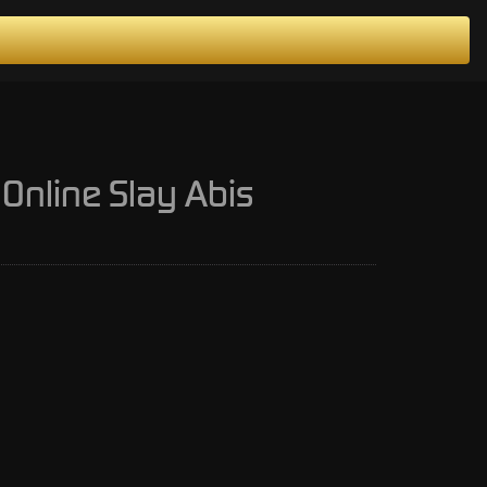
 Online Slay Abis