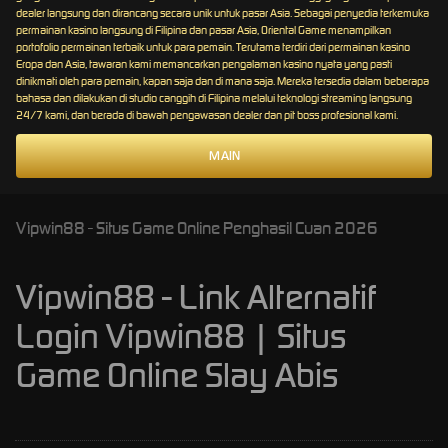
dealer langsung dan dirancang secara unik untuk pasar Asia. Sebagai penyedia terkemuka
permainan kasino langsung di Filipina dan pasar Asia, Oriental Game menampilkan
portofolio permainan terbaik untuk para pemain. Terutama terdiri dari permainan kasino
Eropa dan Asia, tawaran kami memancarkan pengalaman kasino nyata yang pasti
dinikmati oleh para pemain, kapan saja dan di mana saja. Mereka tersedia dalam beberapa
bahasa dan dilakukan di studio canggih di Filipina melalui teknologi streaming langsung
24/7 kami, dan berada di bawah pengawasan dealer dan pit boss profesional kami.
MAIN
Vipwin88 - Situs Game Online Penghasil Cuan 2026
Vipwin88 - Link Alternatif
Login Vipwin88 | Situs
Game Online Slay Abis