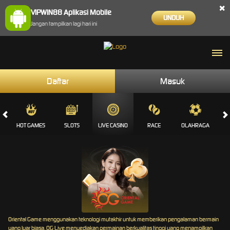
×
VIPWIN88 Aplikasi Mobile
UNDUH
Jangan tampilkan lagi hari ini
Daftar
Masuk
HOT GAMES
SLOTS
LIVE CASINO
RACE
OLAHRAGA
CRA
Oriental Game menggunakan teknologi mutakhir untuk memberikan pengalaman bermain
yang luar biasa. OG Live menyediakan permainan berkualitas tinggi yang menampilkan