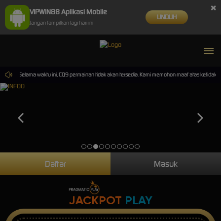
×
VIPWIN88 Aplikasi Mobile
UNDUH
Jangan tampilkan lagi hari ini
0.00. Selama waktu ini, CQ9 permainan tidak akan tersedia. Kami memohon maaf atas ketidakn
Daftar
Masuk
JACKPOT
PLAY