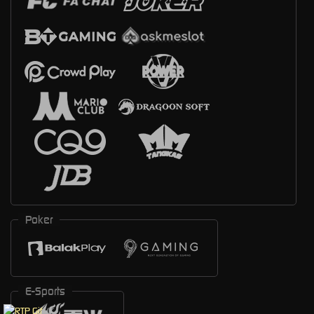
Poker
E-Sports