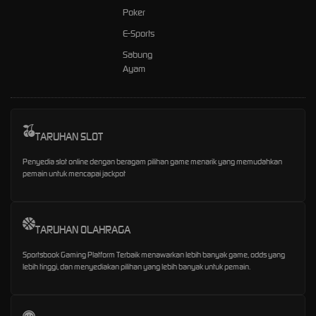
Poker
E-Sports
Sabung
Ayam
TARUHAN SLOT
Penyedia slot online dengan beragam pilihan game menarik yang memudahkan
pemain untuk mencapai jackpot
TARUHAN OLAHRAGA
Sportsbook Gaming Platform Terbaik menawarkan lebih banyak game, odds yang
lebih tinggi, dan menyediakan pilihan yang lebih banyak untuk pemain.