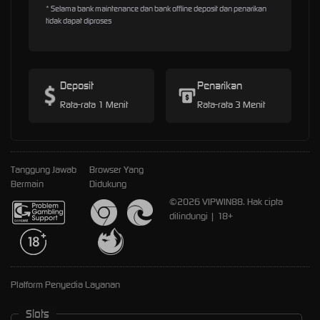
* Selama bank maintenance dan bank offline deposit dan penarikan
tidak dapat diproses
Deposit
Penarikan
Rata-rata 1 Menit
Rata-rata 3 Menit
Tanggung Jawab
Browser Yang
Bermain
Didukung
©2026 VIPWIN88. Hak cipta
dilindungi | 18+
Platform Penyedia Layanan
Slots