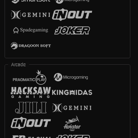
Arcade