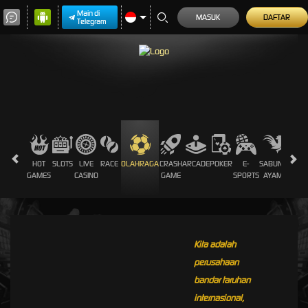
Main di
MASUK
DAFTAR
Telegram
HOT
SLOTS
LIVE
RACE
OLAHRAGA
CRASH
ARCADE
POKER
E-
SABUNG
PROM
GAMES
CASINO
GAME
SPORTS
AYAM
Kita adalah
perusahaan
bandar taruhan
internasional,