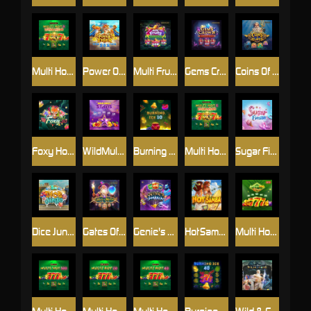
Multi Hot 5 Super Wilds
Power Of Tiger
Multi Fruits Charging Wilds
Gems Crown Charging Wilds
Coins Of Atlantis
Foxy Hot 20
WildMultiStar
Burning Ice 10
Multi Hot 5 Burn Wilds
Sugar Fiesta
Dice Jungle
Gates Of Merlyn
Genie's Bonanza
HotSamba
Multi Hot Ways