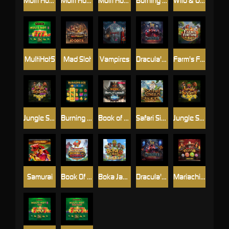
Multi Hot 10
Multi Hot 20
Multi Hot 40
Burning Ice 40
Wild & Gods
MultiHot5
Mad Slot
Vampires
Dracula's Fortune
Farm's Fortune
Jungle Sisters Deluxe
Burning Ice
Book of Futuria
Safari Simba
Jungle Sisters
Samurai
Book Of Bonanza
Boka Jamba 10
Dracula's Fortune Halloween Edition
Mariachi Coins