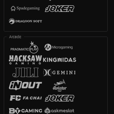
Arcade