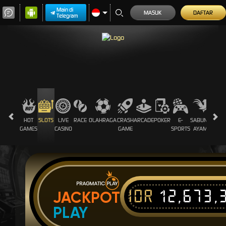
Main di
MASUK
DAFTAR
Telegram
HOT
SLOTS
LIVE
RACE
OLAHRAGA
CRASH
ARCADE
POKER
E-
SABUNG
PROM
GAMES
CASINO
GAME
SPORTS
AYAM
IDR
12,673,
JACKPOT
PLAY