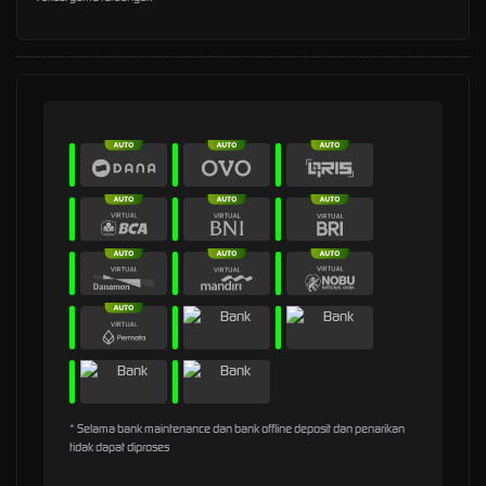
* Selama bank maintenance dan bank offline deposit dan penarikan
tidak dapat diproses