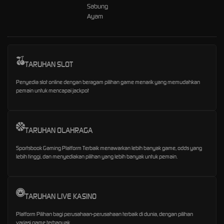
Sabung
Ayam
TARUHAN SLOT
Penyedia slot online dengan beragam pilihan game menarik yang memudahkan
pemain untuk mencapai jackpot
TARUHAN OLAHRAGA
Sportsbook Gaming Platform Terbaik menawarkan lebih banyak game, odds yang
lebih tinggi, dan menyediakan pilihan yang lebih banyak untuk pemain.
TARUHAN LIVE KASINO
Platform Pilihan bagi perusahaan-perusahaan terbaik di dunia, dengan pilihan
variasi game terbanyak