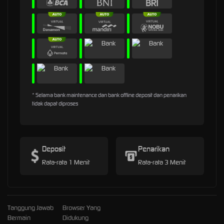
* Selama bank maintenance dan bank offline deposit dan penarikan
tidak dapat diproses
Deposit
Penarikan
Rata-rata 1 Menit
Rata-rata 3 Menit
Tanggung Jawab
Browser Yang
Bermain
Didukung