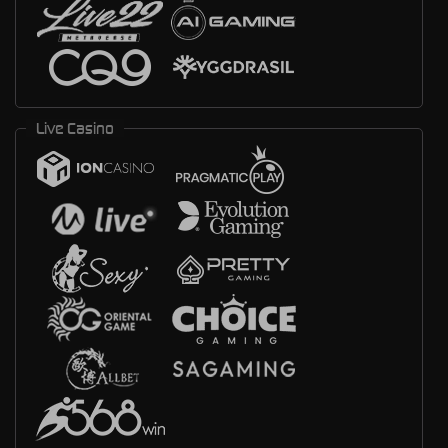
Live Casino