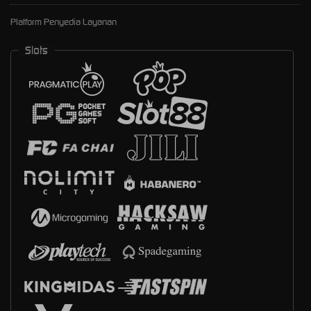
Platform Penyedia Layanan
Slots