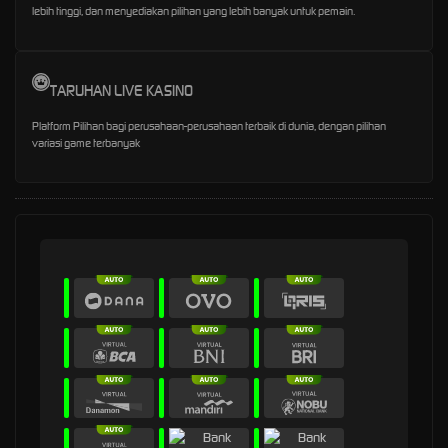
lebih tinggi, dan menyediakan pilihan yang lebih banyak untuk pemain.
TARUHAN LIVE KASINO
Platform Pilihan bagi perusahaan-perusahaan terbaik di dunia, dengan pilihan
variasi game terbanyak