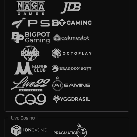
Live Casino