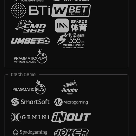
Crash Game