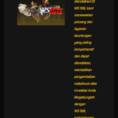
diandalkan! Di
WS168, kami
menawarkan
peluang dan
layanan
keuntungan
yang paling
komprehensif
dan dapat
diandalkan,
memastikan
pengembalian
maksimum atas
investasi Anda.
Bergabunglah
dengan
WS168,
berkolaborasi