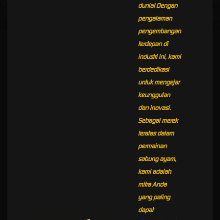
dunia! Dengan
pengalaman
pengembangan
terdepan di
industri ini, kami
berdedikasi
untuk mengejar
keunggulan
dan inovasi.
Sebagai merek
teratas dalam
permainan
sabung ayam,
kami adalah
mitra Anda
yang paling
dapat