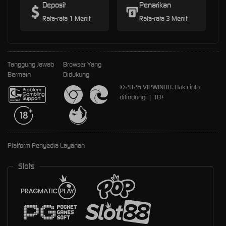
Deposit
Penarikan
Rata-rata 1 Menit
Rata-rata 3 Menit
Tanggung Jawab
Browser Yang
Bermain
Didukung
©2026 VIPWIN88. Hak cipta
dilindungi | 18+
Platform Penyedia Layanan
Slots