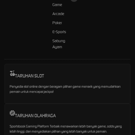
Game
Arcade
Poker
E-Sports
Sabung
Ayam
TARUHAN SLOT
Penyedia slot online dengan beragam pilihan game menarik yang memudahkan
pemain untuk mencapai jackpot
TARUHAN OLAHRAGA
Sportsbook Gaming Platform Terbaik menawarkan lebih banyak game, odds yang
lebih tinggi, dan menyediakan pilihan yang lebih banyak untuk pemain.