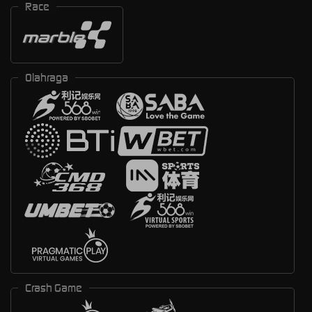
Race
Olahraga
Crash Game