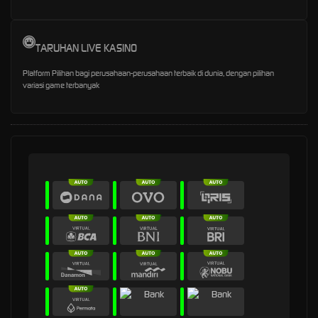
TARUHAN LIVE KASINO
Platform Pilihan bagi perusahaan-perusahaan terbaik di dunia, dengan pilihan
variasi game terbanyak