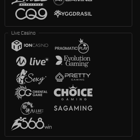
Live Casino