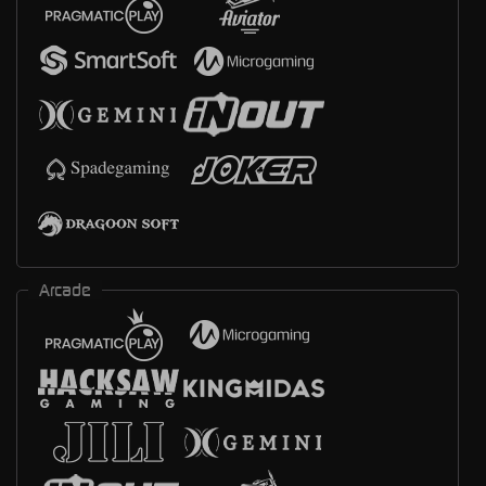
Arcade