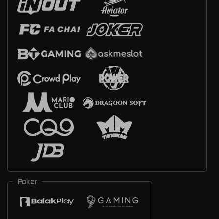
Poker