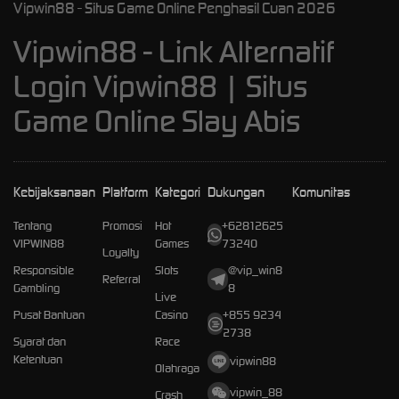
Vipwin88 - Situs Game Online Penghasil Cuan 2026
Vipwin88 - Link Alternatif
Login Vipwin88 | Situs
Game Online Slay Abis
Kebijaksanaan
Platform
Kategori
Dukungan
Komunitas
Tentang
Promosi
Hot
+62812625
VIPWIN88
Games
73240
Loyalty
Responsible
Slots
@vip_win8
Referral
Gambling
8
Live
Pusat Bantuan
Casino
+855 9234
2738
Syarat dan
Race
Ketentuan
vipwin88
Olahraga
vipwin_88
Crash