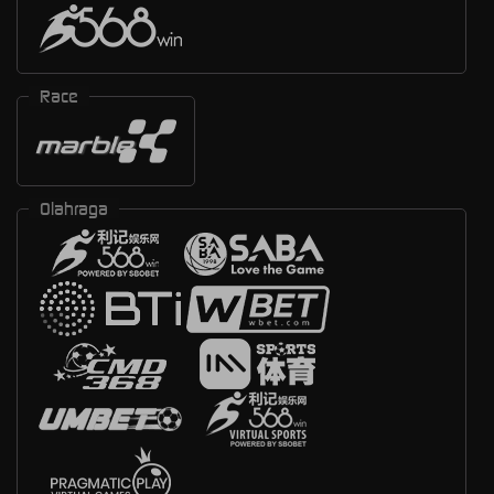
Race
Olahraga