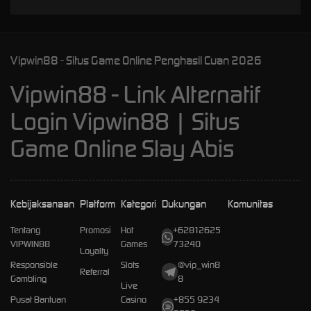
Vipwin88 - Situs Game Online Penghasil Cuan 2026
Vipwin88 - Link Alternatif
Login Vipwin88 | Situs
Game Online Slay Abis
Kebijaksanaan
Platform
Kategori
Dukungan
Komunitas
Tentang
Promosi
Hot
+62812625
VIPWIN88
Games
73240
Loyalty
Responsible
Slots
@vip_win8
Referral
Gambling
8
Live
Pusat Bantuan
Casino
+855 9234