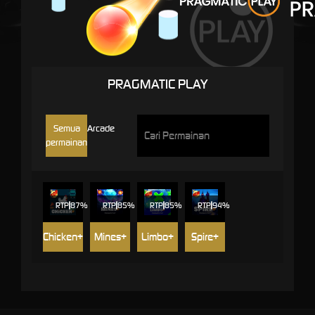
PRAGMATIC PLAY
Semua
Arcade
permainan
RTP
87%
RTP
85%
RTP
85%
RTP
94%
Chicken+
Mines+
Limbo+
Spire+