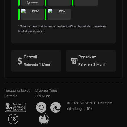
* Selama bank maintenance dan bank offline deposit dan penarikan
tidak dapat diproses
Deposit
Penarikan
Rata-rata 1 Menit
Rata-rata 3 Menit
Tanggung Jawab
Browser Yang
Bermain
Didukung
©2026 VIPWIN88. Hak cipta
dilindungi | 18+