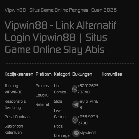
Vipwin88 - Situs Game Online Penghasil Cuan 2026
Vipwin88 - Link Alternatif
Login Vipwin88 | Situs
Game Online Slay Abis
Kebijaksanaan
Platform
Kategori
Dukungan
Komunitas
Tentang
Promosi
Hot
+62812625
VIPWIN88
Games
73240
Loyalty
Responsible
Slots
@vip_win8
Referral
Gambling
8
Live
Pusat Bantuan
Casino
+855 9234
2738
Syarat dan
Race
Ketentuan
vipwin88
Olahraga