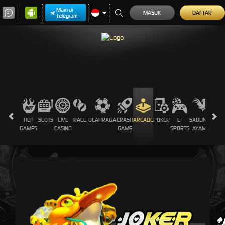
Main di
MASUK
DAFTAR
Telegram
HOT
SLOTS
LIVE
RACE
OLAHRAGA
CRASH
ARCADE
POKER
E-
SABUNG
PROM
GAMES
CASINO
GAME
SPORTS
AYAM