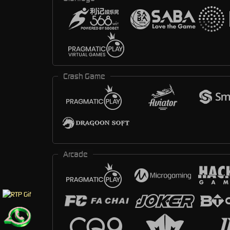
Crash Game
Arcade