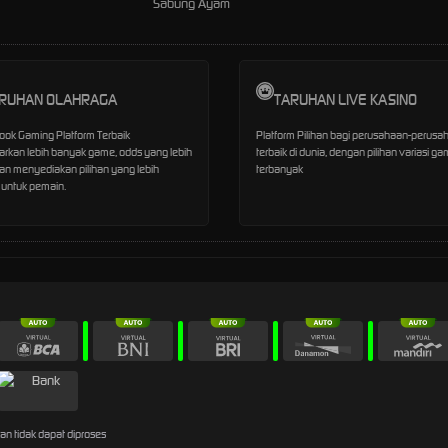
Sabung Ayam
RUHAN OLAHRAGA
TARUHAN LIVE KASINO
ook Gaming Platform Terbaik
Platform Pilihan bagi perusahaan-perusa
kan lebih banyak game, odds yang lebih
terbaik di dunia, dengan pilihan variasi g
 dan menyediakan pilihan yang lebih
terbanyak
untuk pemain.
an tidak dapat diproses