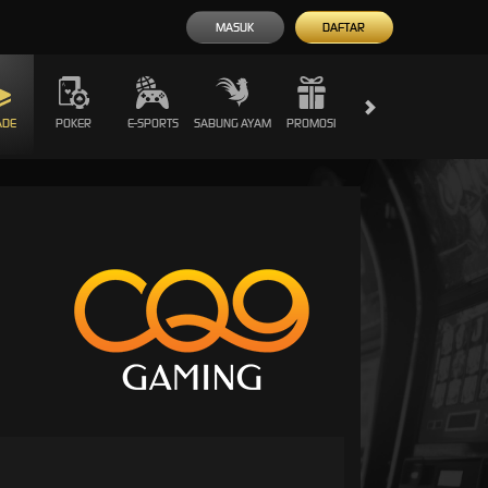
MASUK
DAFTAR
ADE
POKER
E-SPORTS
SABUNG AYAM
PROMOSI