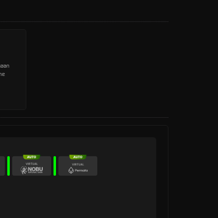
haan
ame