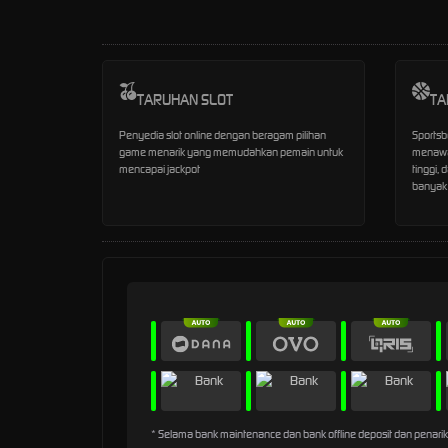
TARUHAN SLOT
TA
Penyedia slot online dengan beragam pilihan
Sportsb
game menarik yang memudahkan pemain untuk
menawar
mencapai jackpot
tinggi,
banyak 
* Selama bank maintenance dan bank offline deposit dan penarik