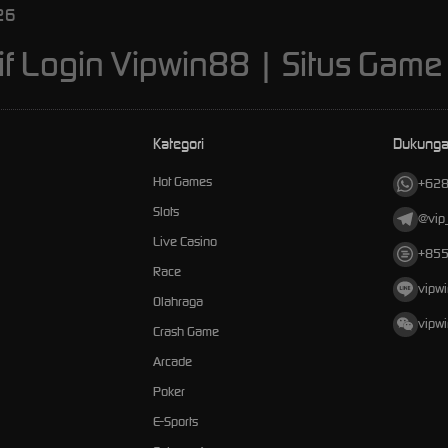
026
tif Login Vipwin88 | Situs Game
Kategori
Dukung
Hot Games
+62
Slots
@vip
Live Casino
+855
Race
vipw
Olahraga
vipw
Crash Game
Arcade
Poker
E-Sports