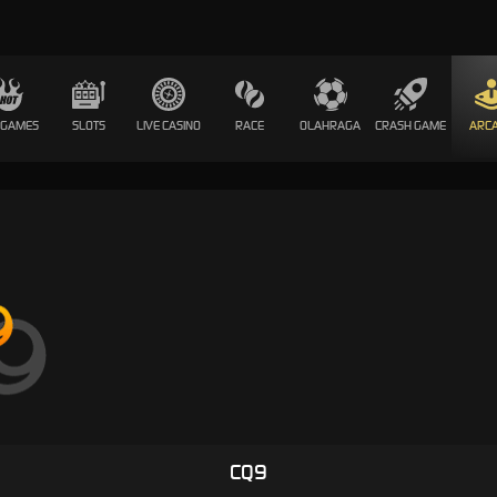
 GAMES
SLOTS
LIVE CASINO
RACE
OLAHRAGA
CRASH GAME
ARC
CQ9