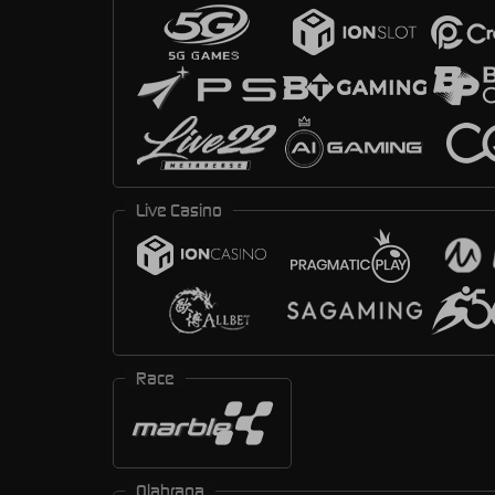
Live Casino
Race
Olahraga