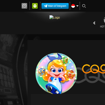
Main di Telegram
HOT