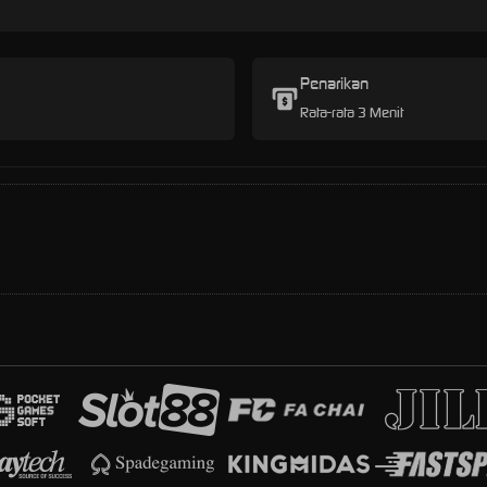
Penarikan
Rata-rata 3 Menit