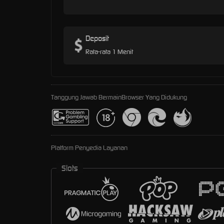
Deposit
Rata-rata 1 Menit
Tanggung Jawab Bermain
Browser Yang Didukung
Platform Penyedia Layanan
Slots