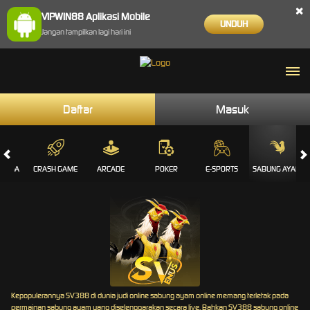
×
VIPWIN88 Aplikasi Mobile
UNDUH
Jangan tampilkan lagi hari ini
Daftar
Masuk
RAGA
CRASH GAME
ARCADE
POKER
E-SPORTS
SABUNG AYAM
Kepopulerannya SV388 di dunia judi online sabung ayam online memang terletak pada
permainan sabung ayam yang diselenggarakan secara live. Bahkan SV388 sabung online