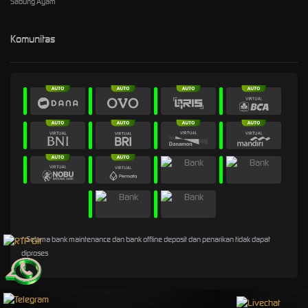
Sabung Ayam
Komunitas
* Selama bank maintenance dan bank offline deposit dan penarikan tidak dapat
diproses