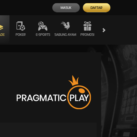
MASUK
DAFTAR
ADE
POKER
E-SPORTS
SABUNG AYAM
PROMOSI