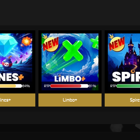
84%
RTP
81%
RTP
ines+
Limbo+
Spir