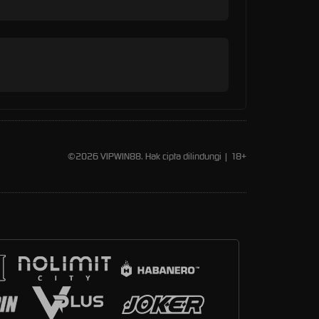
©2026 VIPWIN88. Hak cipta dilindungi | 18+